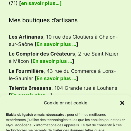
(71)
[
en savoir plus…]
Mes boutiques d’artisans
Les Artinanas
, 10 rue des Cloutiers à Chalon-
sur-Saône
[
En savoir plus …
]
Le Comptoir des Créateurs
, 2 rue Saint Nizier
à Mâcon
[
En savoir plus …
]
La Fourmilière
, 43 rue du Commerce à Lons-
le-Saunier
[
En savoir plus …
]
Talents Bressans
, 104 Grande rue à Louhans
[
En savoir plus …
]
Cookie or not cookie
Avis Google
Blabla obligatoire mais nécessaire
: pour offrir les meilleures
expériences, j'utilise des technologies telles que les cookies pour stocker
et/ou accéder aux informations des appareils. Le fait de consentir à ces
technologies me permets de traiter des données telles que le