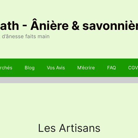
Nath - Ânière & savonniè
 d’ânesse faits main
rchés
Blog
Vos Avis
M’écrire
FAQ
CGV
Les Artisans