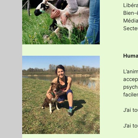
Libér
Bien-
Média
Secte
Huma
L’anim
accept
psych
facil
J’ai t
J’ai t