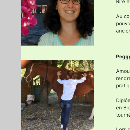
Rire e
Au co
pouvo
ancie
Peggy
Amour
rendre
pratiq
Diplô
en Bre
tourné
Lors d