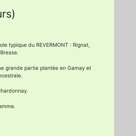
urs)
ticole typique du REVERMONT : Rignat,
 Bresse.
une grande partie plantée en Gamay et
cestrale.
Chardonnay.
gamme.