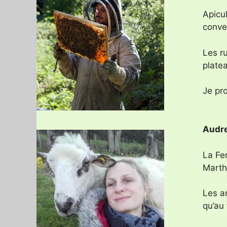
Apicu
conver
Les r
platea
Je pro
Audre
La Fe
Marth
Les a
qu’au 