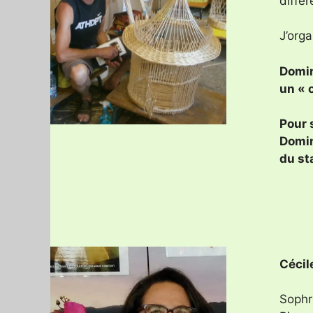
différ
J’orga
Domin
un « 
Pour 
Domin
du st
Cécil
Sophr