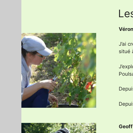
Les
Véron
J’ai 
situé
J’exp
Pouls
Depui
Depui
Geoff