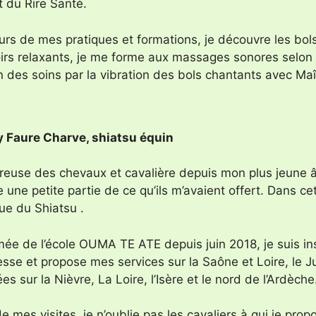
t du Rire Santé.
urs de mes pratiques et formations, je découvre les bols
irs relaxants, je me forme aux massages sonores selon l
n des soins par la vibration des bols chantants avec Ma
 Faure Charve, shiatsu équin
euse des chevaux et cavalière depuis mon plus jeune â
 une petite partie de ce qu’ils m’avaient offert. Dans cet
ue du Shiatsu .
mée de l’école OUMA TE ATE depuis juin 2018, je suis i
sse et propose mes services sur la Saône et Loire, le Ju
es sur la Nièvre, La Loire, l’Isère et le nord de l’Ardèche
e mes visites, je n’oublie pas les cavaliers à qui je pro