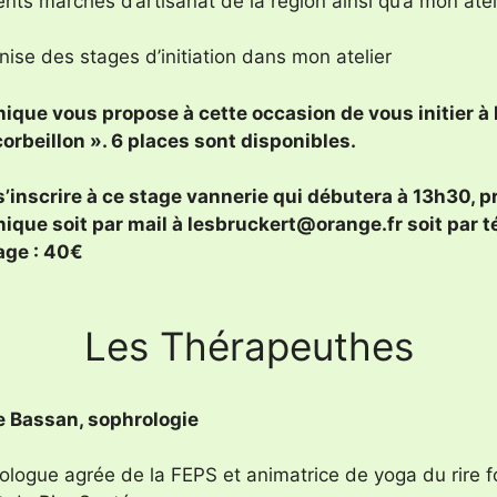
ents marchés d’artisanat de la région ainsi qu’à mon ateli
nise des stages d’initiation dans mon atelier
ique vous propose à cette occasion de vous initier à l
corbeillon ». 6 places sont disponibles.
s’inscrire à ce stage vannerie qui débutera à 13h30,
ique soit par mail à lesbruckert@orange.fr soit par t
age : 40€
Les Thérapeuthes
e Bassan, sophrologie
ologue agrée de la FEPS et animatrice de yoga du rire f