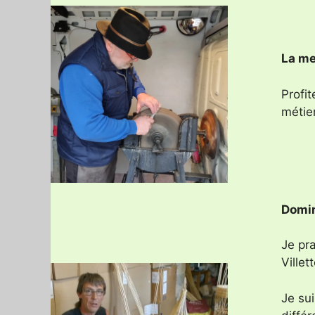
La me
Profi
métie
Domin
Je pr
Villet
Je su