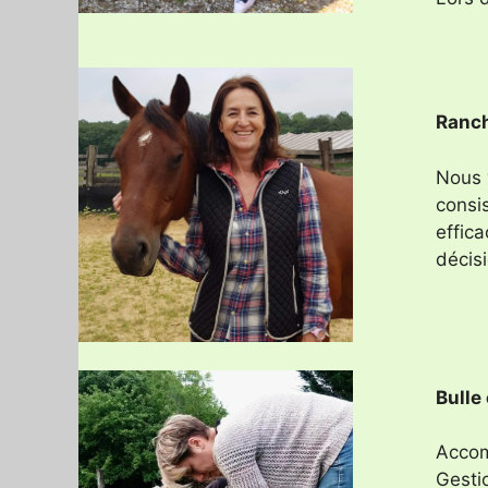
Ranch
Nous 
consis
effic
décisi
Bulle 
Accom
Gesti