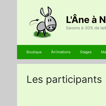
Aller
au
contenu
L'Âne à 
Savons à 30% de lait
Boutique
Ân’imations
Stages
Ma
Les participants