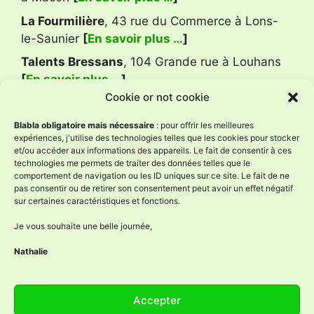
La Fourmilière
, 43 rue du Commerce à Lons-
le-Saunier
[
En savoir plus …
]
Talents Bressans
, 104 Grande rue à Louhans
[
En savoir plus …
]
Cookie or not cookie
Avis Google
Blabla obligatoire mais nécessaire
: pour offrir les meilleures
expériences, j'utilise des technologies telles que les cookies pour stocker
et/ou accéder aux informations des appareils. Le fait de consentir à ces
technologies me permets de traiter des données telles que le
L'Âne à Nath
comportement de navigation ou les ID uniques sur ce site. Le fait de ne
4.9
pas consentir ou de retirer son consentement peut avoir un effet négatif
Basé sur 59 avis
sur certaines caractéristiques et fonctions.
powered by
G
o
o
g
l
e
évaluez-nous sur
Je vous souhaite une belle journée,
Nathalie
Réseaux sociaux
Accepter