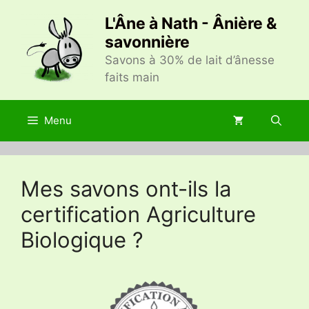
Aller
L'Âne à Nath - Ânière &
au
savonnière
contenu
Savons à 30% de lait d’ânesse
faits main
Menu
Mes savons ont-ils la
certification Agriculture
Biologique ?