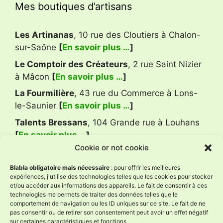
Mes boutiques d’artisans
Les Artinanas
, 10 rue des Cloutiers à Chalon-
sur-Saône
[
En savoir plus …
]
Le Comptoir des Créateurs
, 2 rue Saint Nizier
à Mâcon
[
En savoir plus …
]
La Fourmilière
, 43 rue du Commerce à Lons-
le-Saunier
[
En savoir plus …
]
Talents Bressans
, 104 Grande rue à Louhans
[
En savoir plus …
]
Cookie or not cookie
Avis Google
Blabla obligatoire mais nécessaire
: pour offrir les meilleures
expériences, j'utilise des technologies telles que les cookies pour stocker
et/ou accéder aux informations des appareils. Le fait de consentir à ces
technologies me permets de traiter des données telles que le
L'Âne à Nath
comportement de navigation ou les ID uniques sur ce site. Le fait de ne
4.9
pas consentir ou de retirer son consentement peut avoir un effet négatif
Basé sur 58 avis
sur certaines caractéristiques et fonctions.