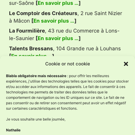
sur-Saône
[
En savoir plus …
]
Le Comptoir des Créateurs
, 2 rue Saint Nizier
à Mâcon
[
En savoir plus …
]
La Fourmilière
, 43 rue du Commerce à Lons-
le-Saunier
[
En savoir plus …
]
Talents Bressans
, 104 Grande rue à Louhans
[
En savoir plus …
]
Cookie or not cookie
Avis Google
Blabla obligatoire mais nécessaire
: pour offrir les meilleures
expériences, j'utilise des technologies telles que les cookies pour stocker
et/ou accéder aux informations des appareils. Le fait de consentir à ces
technologies me permets de traiter des données telles que le
L'Âne à Nath
comportement de navigation ou les ID uniques sur ce site. Le fait de ne
4.9
pas consentir ou de retirer son consentement peut avoir un effet négatif
Basé sur 59 avis
sur certaines caractéristiques et fonctions.
powered by
G
o
o
g
l
e
évaluez-nous sur
Je vous souhaite une belle journée,
Nathalie