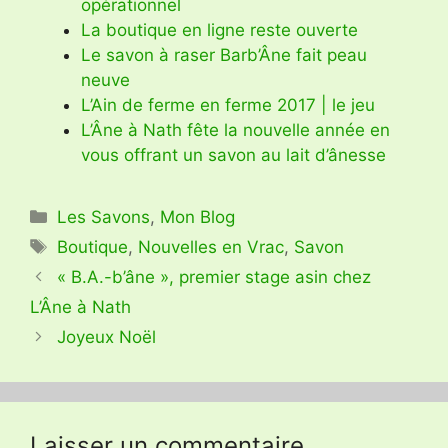
opérationnel
La boutique en ligne reste ouverte
Le savon à raser Barb’Âne fait peau
neuve
L’Ain de ferme en ferme 2017 | le jeu
L’Âne à Nath fête la nouvelle année en
vous offrant un savon au lait d’ânesse
Catégories
Les Savons
,
Mon Blog
Étiquettes
Boutique
,
Nouvelles en Vrac
,
Savon
« B.A.-b’âne », premier stage asin chez
L’Âne à Nath
Joyeux Noël
Laisser un commentaire