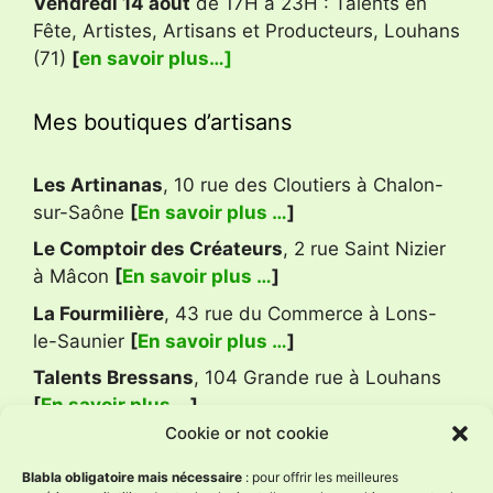
Vendredi 14 août
de 17H à 23H : Talents en
Fête, Artistes, Artisans et Producteurs, Louhans
(71)
[
en savoir plus…]
Mes boutiques d’artisans
Les Artinanas
, 10 rue des Cloutiers à Chalon-
sur-Saône
[
En savoir plus …
]
Le Comptoir des Créateurs
, 2 rue Saint Nizier
à Mâcon
[
En savoir plus …
]
La Fourmilière
, 43 rue du Commerce à Lons-
le-Saunier
[
En savoir plus …
]
Talents Bressans
, 104 Grande rue à Louhans
[
En savoir plus …
]
Cookie or not cookie
Avis Google
Blabla obligatoire mais nécessaire
: pour offrir les meilleures