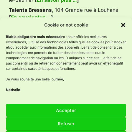
le-Saunier
[
En savoir plus …
]
Talents Bressans
, 104 Grande rue à Louhans
[
En savoir plus …
]
Cookie or not cookie
Avis Google
Blabla obligatoire mais nécessaire
: pour offrir les meilleures
expériences, j'utilise des technologies telles que les cookies pour stocker
et/ou accéder aux informations des appareils. Le fait de consentir à ces
technologies me permets de traiter des données telles que le
L'Âne à Nath
comportement de navigation ou les ID uniques sur ce site. Le fait de ne
4.9
pas consentir ou de retirer son consentement peut avoir un effet négatif
Basé sur 59 avis
sur certaines caractéristiques et fonctions.
powered by
G
o
o
g
l
e
évaluez-nous sur
Je vous souhaite une belle journée,
Nathalie
Réseaux sociaux
Accepter
Facebook
Instagram
YouTube
LinkedIn
Refuser