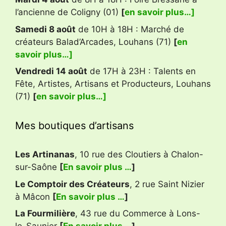
l’ancienne de Coligny (01)
[
en savoir plus…]
Samedi 8 août
de 10H à 18H : Marché de
créateurs Balad’Arcades, Louhans (71)
[
en
savoir plus…]
Vendredi 14 août
de 17H à 23H : Talents en
Fête, Artistes, Artisans et Producteurs, Louhans
(71)
[
en savoir plus…]
Mes boutiques d’artisans
Les Artinanas
, 10 rue des Cloutiers à Chalon-
sur-Saône
[
En savoir plus …
]
Le Comptoir des Créateurs
, 2 rue Saint Nizier
à Mâcon
[
En savoir plus …
]
La Fourmilière
, 43 rue du Commerce à Lons-