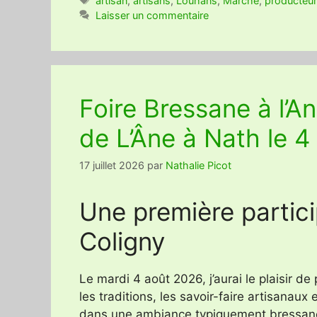
artisan
,
artisans
,
Louhans
,
Marché
,
producteur
Laisser un commentaire
Foire Bressane à l’A
de L’Âne à Nath le 4
17 juillet 2026
par
Nathalie Picot
Une première partici
Coligny
Le mardi 4 août 2026, j’aurai le plaisir de 
les traditions, les savoir-faire artisanau
dans une ambiance typiquement bressan