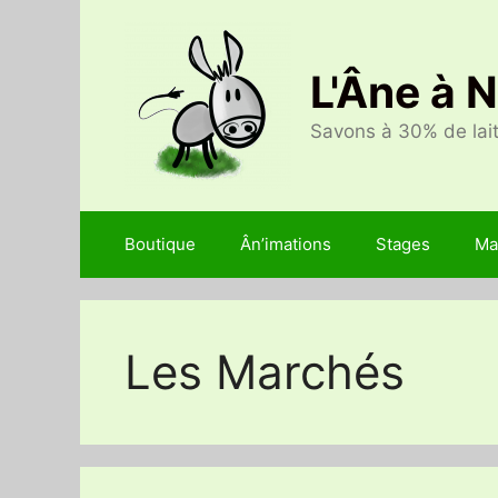
Aller
au
contenu
L'Âne à 
Savons à 30% de lait
Boutique
Ân’imations
Stages
Ma
Les Marchés