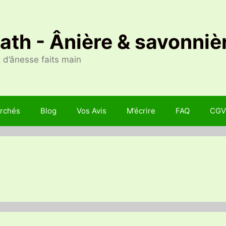
Nath - Ânière & savonniè
 d’ânesse faits main
rchés
Blog
Vos Avis
M’écrire
FAQ
CGV