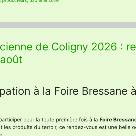
,
producteurs
,
Saone et Loire
ncienne de Coligny 2026 : r
 août
pation à la Foire Bressane à
participer pour la toute première fois à la
Foire Bressane
x et les produits du terroir, ce rendez-vous est une belle
e.