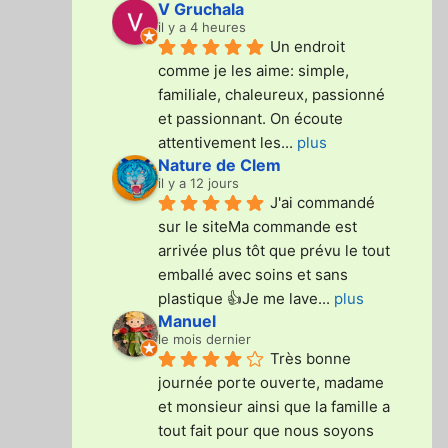
V Gruchala
il y a 4 heures
Un endroit 
comme je les aime: simple, 
familiale, chaleureux, passionné 
et passionnant. On écoute 
attentivement les
... 
plus
Nature de Clem
il y a 12 jours
J'ai commandé 
sur le siteMa commande est 
arrivée plus tôt que prévu le tout 
emballé avec soins et sans 
plastique 👍Je me lave
... 
plus
Manuel
le mois dernier
Très bonne 
journée porte ouverte, madame 
et monsieur ainsi que la famille a 
tout fait pour que nous soyons 