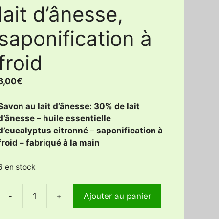
lait d’ânesse,
saponification à
froid
6,00
€
Savon au lait d’ânesse: 30% de lait
d’ânesse – huile essentielle
d’eucalyptus citronné – saponification à
froid – fabriqué à la main
6 en stock
-
+
Ajouter au panier
quantité
de