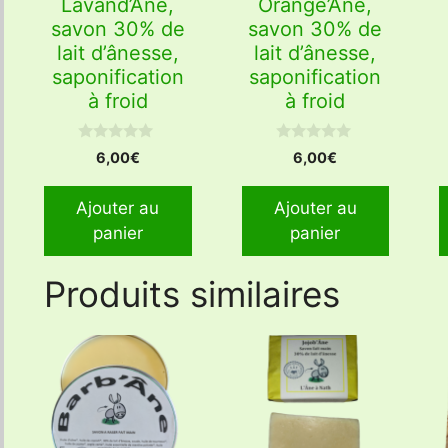
Lavand’Âne,
Orange’Âne,
savon 30% de
savon 30% de
lait d’ânesse,
lait d’ânesse,
saponification
saponification
à froid
à froid
0
0
6,00
€
6,00
€
s
s
u
u
r
r
Ajouter au
Ajouter au
5
5
panier
panier
Produits similaires