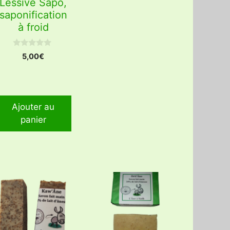
Lessive Sapo,
saponification
à froid
0
5,00
€
s
u
r
5
Ajouter au
panier