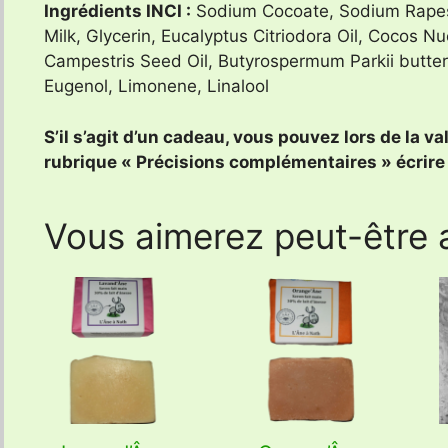
Ingrédients INCI :
Sodium Cocoate, Sodium Rapes
Milk, Glycerin, Eucalyptus Citriodora Oil, Cocos N
Campestris Seed Oil, Butyrospermum Parkii butter, C
Eugenol, Limonene, Linalool
S’il s’agit d’un cadeau, vous pouvez lors de la 
rubrique « Précisions complémentaires » écrire u
Vous aimerez peut-être 