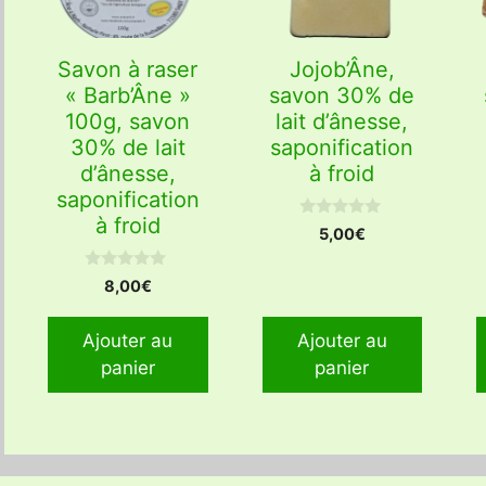
Savon à raser
Jojob’Âne,
« Barb’Âne »
savon 30% de
100g, savon
lait d’ânesse,
30% de lait
saponification
d’ânesse,
à froid
saponification
à froid
0
5,00
€
s
u
r
0
8,00
€
5
s
u
r
Ajouter au
Ajouter au
5
panier
panier