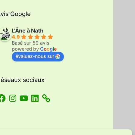
vis Google
L'Âne à Nath
4.9
Basé sur 59 avis
powered by
G
o
o
g
l
e
évaluez-nous sur
éseaux sociaux
acebook
Instagram
YouTube
LinkedIn