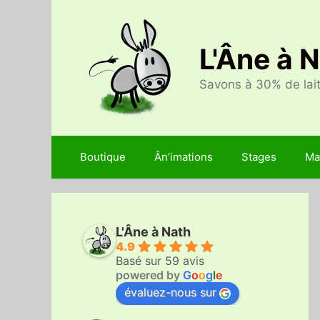
Aller
au
contenu
L'Âne à 
Savons à 30% de lait
Boutique
Ân’imations
Stages
Ma
L'Âne à Nath
4.9
Basé sur 59 avis
powered by
G
o
o
g
l
e
évaluez-nous sur