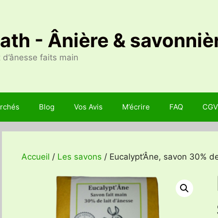
Nath - Ânière & savonniè
 d’ânesse faits main
rchés
Blog
Vos Avis
M’écrire
FAQ
CGV
Accueil
/
Les savons
/ Eucalypt’Âne, savon 30% de 