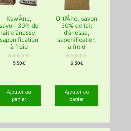
Kaw’Âne,
Orti’Âne, savon
savon 30% de
30% de lait
lait d’ânesse,
d’ânesse,
saponification
saponification
à froid
à froid
0
0
5,50
€
6,50
€
s
s
u
u
r
r
5
5
Ajouter au
Ajouter au
panier
panier