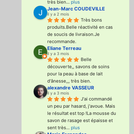
très bien
... 
plus
Jean-Marc COUDEVILLE
il y a 2 mois
Très bons 
produits.Belle réactivité en cas 
de soucis de livraison.Je 
recommande.
Eliane Terreau
il y a 3 mois
Belle 
découverte,, savons de soins 
pour la peau à base de lait 
d'ânesse,,, très bien.
alexandre VASSEUR
il y a 3 mois
J'ai commandé 
un peu par hasard, j'avoue. Mais 
le résultat est top !La mousse du 
savon de rasage est épaisse et 
sent très
... 
plus