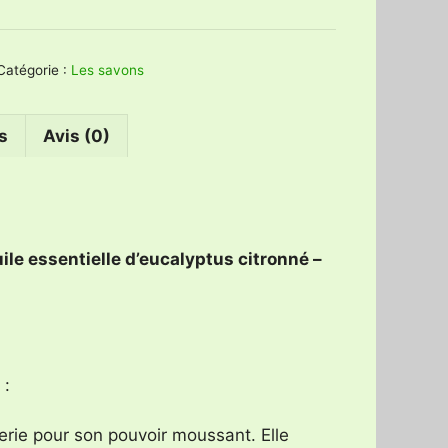
Eucalypt’Âne,
savon
30%
Catégorie :
Les savons
de
lait
s
Avis (0)
d’ânesse,
saponification
à
froid
uile essentielle d’eucalyptus citronné –
 :
erie pour son pouvoir moussant. Elle