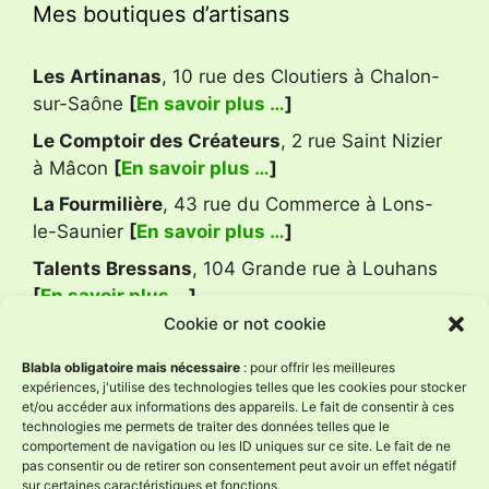
Mes boutiques d’artisans
Les Artinanas
, 10 rue des Cloutiers à Chalon-
sur-Saône
[
En savoir plus …
]
Le Comptoir des Créateurs
, 2 rue Saint Nizier
à Mâcon
[
En savoir plus …
]
La Fourmilière
, 43 rue du Commerce à Lons-
le-Saunier
[
En savoir plus …
]
Talents Bressans
, 104 Grande rue à Louhans
[
En savoir plus …
]
Cookie or not cookie
Avis Google
Blabla obligatoire mais nécessaire
: pour offrir les meilleures
expériences, j'utilise des technologies telles que les cookies pour stocker
et/ou accéder aux informations des appareils. Le fait de consentir à ces
technologies me permets de traiter des données telles que le
L'Âne à Nath
comportement de navigation ou les ID uniques sur ce site. Le fait de ne
4.9
pas consentir ou de retirer son consentement peut avoir un effet négatif
Basé sur 59 avis
sur certaines caractéristiques et fonctions.