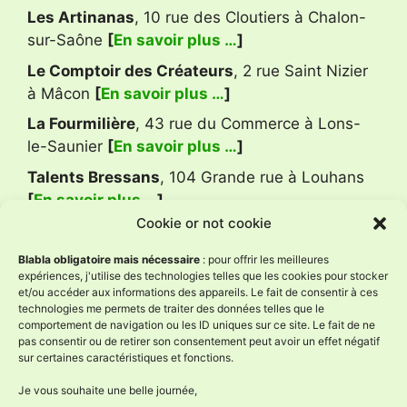
Les Artinanas
, 10 rue des Cloutiers à Chalon-
sur-Saône
[
En savoir plus …
]
Le Comptoir des Créateurs
, 2 rue Saint Nizier
à Mâcon
[
En savoir plus …
]
La Fourmilière
, 43 rue du Commerce à Lons-
le-Saunier
[
En savoir plus …
]
Talents Bressans
, 104 Grande rue à Louhans
[
En savoir plus …
]
Cookie or not cookie
Avis Google
Blabla obligatoire mais nécessaire
: pour offrir les meilleures
expériences, j'utilise des technologies telles que les cookies pour stocker
et/ou accéder aux informations des appareils. Le fait de consentir à ces
technologies me permets de traiter des données telles que le
L'Âne à Nath
comportement de navigation ou les ID uniques sur ce site. Le fait de ne
4.9
pas consentir ou de retirer son consentement peut avoir un effet négatif
Basé sur 59 avis
sur certaines caractéristiques et fonctions.
powered by
G
o
o
g
l
e
évaluez-nous sur
Je vous souhaite une belle journée,