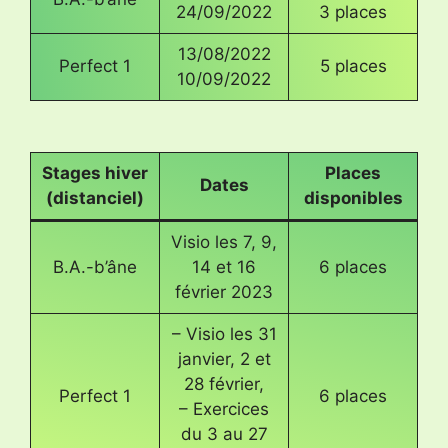
24/09/2022
3 places
13/08/2022
Perfect 1
5 places
10/09/2022
Stages hiver
Places
Dates
(distanciel)
disponibles
Visio les 7, 9,
B.A.-b’âne
14 et 16
6 places
février 2023
– Visio les 31
janvier, 2 et
28 février,
Perfect 1
6 places
– Exercices
du 3 au 27