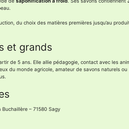
cédé de
saponification à froid
. Ses savons contiennent
peau.
uction, du choix des matières premières jusqu’au produit
ts et grands
rtir de 5 ans. Elle allie pédagogie, contact avec les ani
rieux du monde agricole, amateur de savons naturels o
us.
es
la Buchaillère – 71580 Sagy