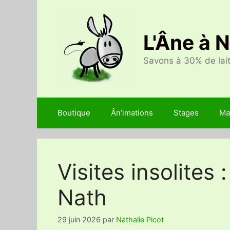
Aller
au
contenu
L'Âne à 
Savons à 30% de lait
Boutique
Ân’imations
Stages
Ma
Visites insolites
Nath
29 juin 2026
par
Nathalie Picot