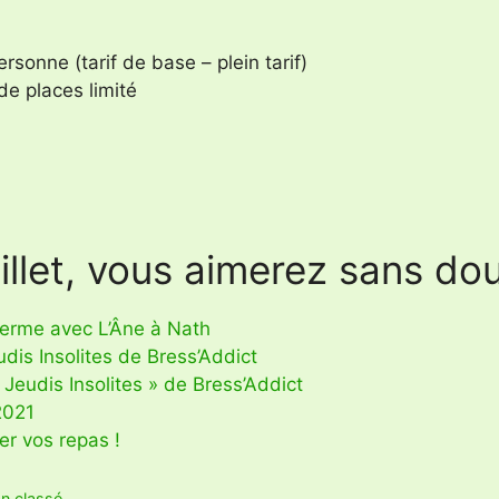
ersonne (tarif de base – plein tarif)
e places limité
llet, vous aimerez sans dout
 ferme avec L’Âne à Nath
dis Insolites de Bress’Addict
Jeudis Insolites » de Bress’Addict
 2021
r vos repas !
n classé