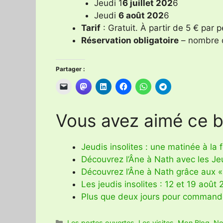
Jeudi 1
6 juillet 202
6
Jeudi
6 août 202
6
Tarif
: Gratuit. À partir de 5 € par p
Réservation obligatoire
– nombre d
Partager :
Vous avez aimé ce bi
Jeudis insolites : une matinée à la
Découvrez l’Âne à Nath avec les Jeu
Découvrez l’Âne à Nath grâce aux « 
Les jeudis insolites : 12 et 19 août
Plus que deux jours pour commande
Catégories
Les portes ouvertes
,
Les visites
,
Mon Blog
,
No