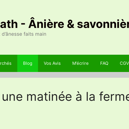
Nath - Ânière & savonniè
 d’ânesse faits main
rchés
Blog
Vos Avis
M’écrire
FAQ
CGV
 : une matinée à la ferm