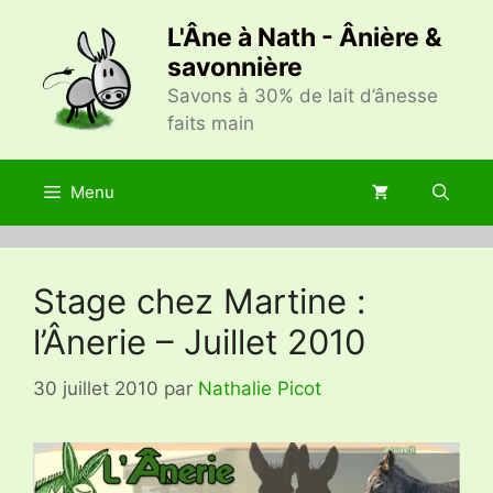
Aller
L'Âne à Nath - Ânière &
au
savonnière
contenu
Savons à 30% de lait d’ânesse
faits main
Menu
Stage chez Martine :
l’Ânerie – Juillet 2010
30 juillet 2010
par
Nathalie Picot