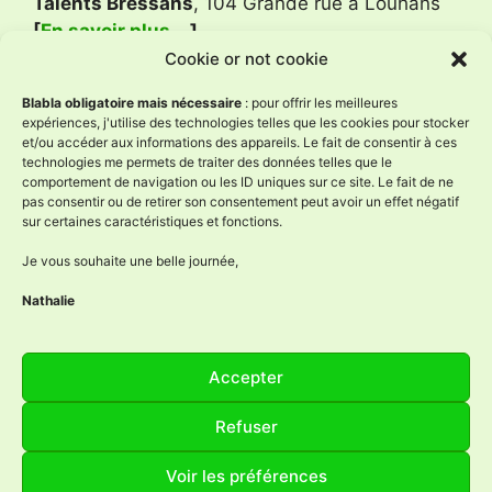
Talents Bressans
, 104 Grande rue à Louhans
[
En savoir plus …
]
Cookie or not cookie
Avis Google
Blabla obligatoire mais nécessaire
: pour offrir les meilleures
expériences, j'utilise des technologies telles que les cookies pour stocker
et/ou accéder aux informations des appareils. Le fait de consentir à ces
technologies me permets de traiter des données telles que le
L'Âne à Nath
comportement de navigation ou les ID uniques sur ce site. Le fait de ne
4.9
pas consentir ou de retirer son consentement peut avoir un effet négatif
Basé sur 59 avis
sur certaines caractéristiques et fonctions.
powered by
G
o
o
g
l
e
évaluez-nous sur
Je vous souhaite une belle journée,
Nathalie
Réseaux sociaux
Accepter
Facebook
Instagram
YouTube
LinkedIn
Refuser
Voir les préférences