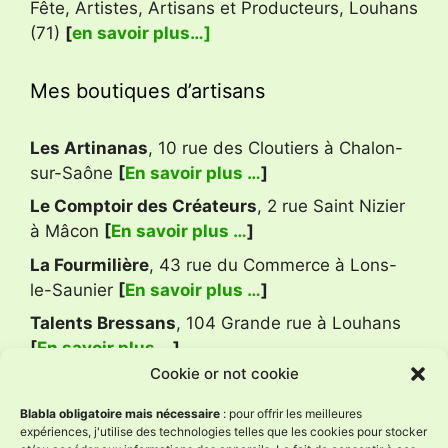
Fête, Artistes, Artisans et Producteurs, Louhans
(71)
[
en savoir plus…]
Mes boutiques d’artisans
Les Artinanas
, 10 rue des Cloutiers à Chalon-
sur-Saône
[
En savoir plus …
]
Le Comptoir des Créateurs
, 2 rue Saint Nizier
à Mâcon
[
En savoir plus …
]
La Fourmilière
, 43 rue du Commerce à Lons-
le-Saunier
[
En savoir plus …
]
Talents Bressans
, 104 Grande rue à Louhans
[
En savoir plus …
]
Cookie or not cookie
Avis Google
Blabla obligatoire mais nécessaire
: pour offrir les meilleures
expériences, j'utilise des technologies telles que les cookies pour stocker