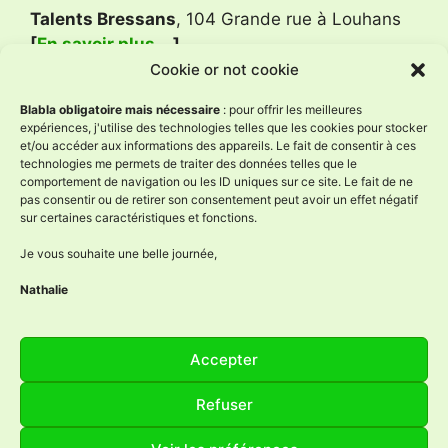
Talents Bressans
, 104 Grande rue à Louhans
[
En savoir plus …
]
Cookie or not cookie
Avis Google
Blabla obligatoire mais nécessaire
: pour offrir les meilleures
expériences, j'utilise des technologies telles que les cookies pour stocker
et/ou accéder aux informations des appareils. Le fait de consentir à ces
technologies me permets de traiter des données telles que le
L'Âne à Nath
comportement de navigation ou les ID uniques sur ce site. Le fait de ne
4.9
pas consentir ou de retirer son consentement peut avoir un effet négatif
Basé sur 59 avis
sur certaines caractéristiques et fonctions.
powered by
G
o
o
g
l
e
évaluez-nous sur
Je vous souhaite une belle journée,
Nathalie
Réseaux sociaux
Accepter
Facebook
Instagram
YouTube
LinkedIn
Refuser