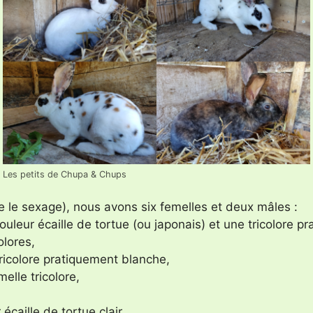
Les petits de Chupa & Chups
le le sexage), nous avons six femelles et deux mâles :
uleur écaille de tortue (ou japonais) et une tricolore p
olores,
icolore pratiquement blanche,
elle tricolore,
écaille de tortue clair.