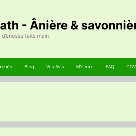
Nath - Ânière & savonniè
 d’ânesse faits main
rchés
Blog
Vos Avis
M’écrire
FAQ
CGV