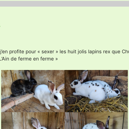
s
 j’en profite pour «
sexer » les huit jolis lapins rex que Ch
’Ain de ferme en ferme »