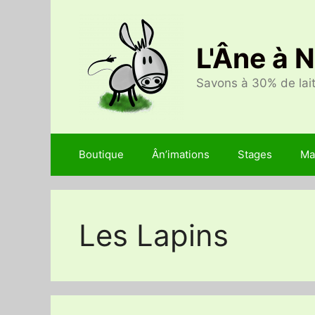
Aller
au
contenu
L'Âne à 
Savons à 30% de lait
Boutique
Ân’imations
Stages
Ma
Les Lapins