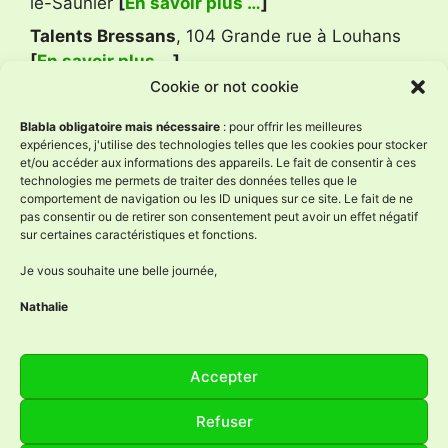
le-Saunier
[
En savoir plus …
]
Talents Bressans
, 104 Grande rue à Louhans
[
En savoir plus …
]
Cookie or not cookie
Avis Google
Blabla obligatoire mais nécessaire
: pour offrir les meilleures
expériences, j'utilise des technologies telles que les cookies pour stocker
et/ou accéder aux informations des appareils. Le fait de consentir à ces
technologies me permets de traiter des données telles que le
L'Âne à Nath
comportement de navigation ou les ID uniques sur ce site. Le fait de ne
4.9
pas consentir ou de retirer son consentement peut avoir un effet négatif
Basé sur 59 avis
sur certaines caractéristiques et fonctions.
powered by
G
o
o
g
l
e
évaluez-nous sur
Je vous souhaite une belle journée,
Nathalie
Réseaux sociaux
Accepter
Facebook
Instagram
YouTube
LinkedIn
Refuser