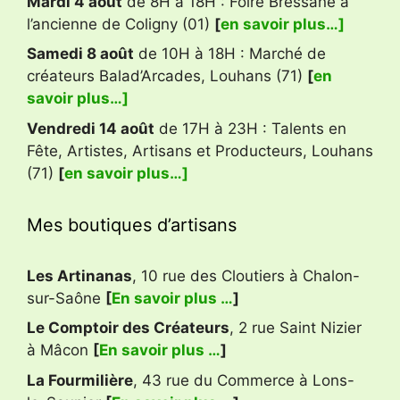
Mardi 4 août
de 8H à 18H : Foire Bressane à
l’ancienne de Coligny (01)
[
en savoir plus…]
Samedi 8 août
de 10H à 18H : Marché de
créateurs Balad’Arcades, Louhans (71)
[
en
savoir plus…]
Vendredi 14 août
de 17H à 23H : Talents en
Fête, Artistes, Artisans et Producteurs, Louhans
(71)
[
en savoir plus…]
Mes boutiques d’artisans
Les Artinanas
, 10 rue des Cloutiers à Chalon-
sur-Saône
[
En savoir plus …
]
Le Comptoir des Créateurs
, 2 rue Saint Nizier
à Mâcon
[
En savoir plus …
]
La Fourmilière
, 43 rue du Commerce à Lons-