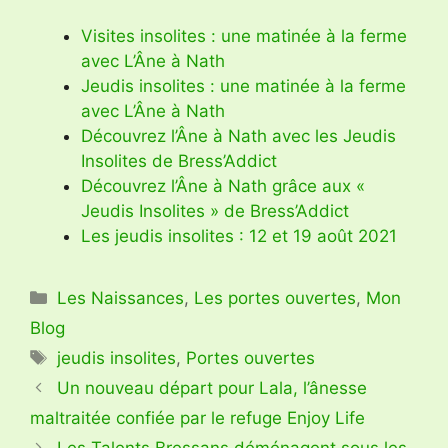
Visites insolites : une matinée à la ferme
avec L’Âne à Nath
Jeudis insolites : une matinée à la ferme
avec L’Âne à Nath
Découvrez l’Âne à Nath avec les Jeudis
Insolites de Bress’Addict
Découvrez l’Âne à Nath grâce aux «
Jeudis Insolites » de Bress’Addict
Les jeudis insolites : 12 et 19 août 2021
Catégories
Les Naissances
,
Les portes ouvertes
,
Mon
Blog
Étiquettes
jeudis insolites
,
Portes ouvertes
Un nouveau départ pour Lala, l’ânesse
maltraitée confiée par le refuge Enjoy Life
Les Talents Bressans déménagent sous les