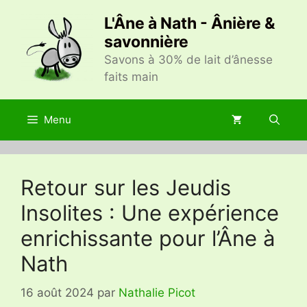
Aller
L'Âne à Nath - Ânière &
au
savonnière
contenu
Savons à 30% de lait d’ânesse
faits main
Menu
Retour sur les Jeudis
Insolites : Une expérience
enrichissante pour l’Âne à
Nath
16 août 2024
par
Nathalie Picot