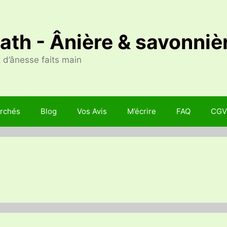
Nath - Ânière & savonniè
 d’ânesse faits main
rchés
Blog
Vos Avis
M’écrire
FAQ
CGV