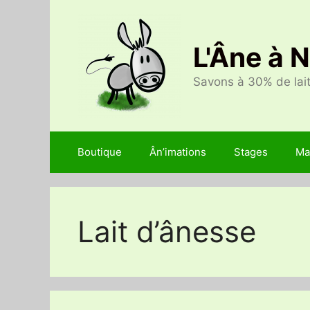
Aller
au
contenu
L'Âne à 
Savons à 30% de lait
Boutique
Ân’imations
Stages
Ma
Lait d’ânesse