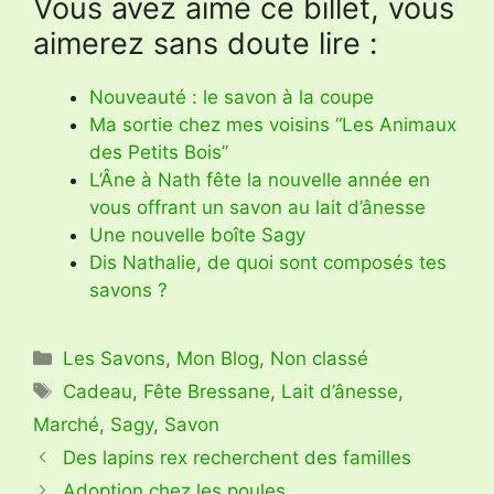
Vous avez aimé ce billet, vous
aimerez sans doute lire :
Nouveauté : le savon à la coupe
Ma sortie chez mes voisins “Les Animaux
des Petits Bois”
L’Âne à Nath fête la nouvelle année en
vous offrant un savon au lait d’ânesse
Une nouvelle boîte Sagy
Dis Nathalie, de quoi sont composés tes
savons ?
Catégories
Les Savons
,
Mon Blog
,
Non classé
Étiquettes
Cadeau
,
Fête Bressane
,
Lait d’ânesse
,
Marché
,
Sagy
,
Savon
Des lapins rex recherchent des familles
Adoption chez les poules