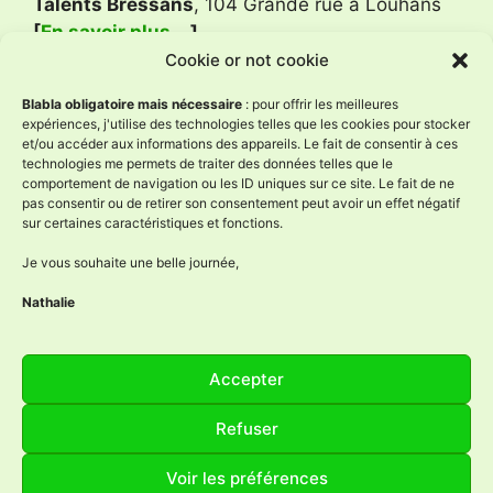
Talents Bressans
, 104 Grande rue à Louhans
[
En savoir plus …
]
Cookie or not cookie
Avis Google
Blabla obligatoire mais nécessaire
: pour offrir les meilleures
expériences, j'utilise des technologies telles que les cookies pour stocker
et/ou accéder aux informations des appareils. Le fait de consentir à ces
technologies me permets de traiter des données telles que le
L'Âne à Nath
comportement de navigation ou les ID uniques sur ce site. Le fait de ne
4.9
pas consentir ou de retirer son consentement peut avoir un effet négatif
Basé sur 59 avis
sur certaines caractéristiques et fonctions.
powered by
G
o
o
g
l
e
évaluez-nous sur
Je vous souhaite une belle journée,
Nathalie
Réseaux sociaux
Accepter
Facebook
Instagram
YouTube
LinkedIn
Refuser
Voir les préférences