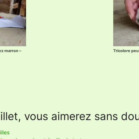
ez marron –
Tricolore peu
llet, vous aimerez sans dout
lles