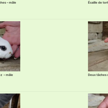
ches – mâle
Écaille de tor
ez – mâle
Deux tâches 