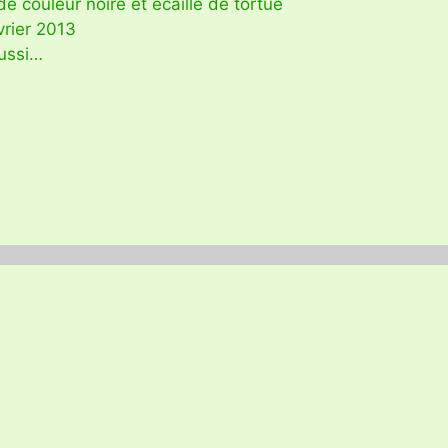
e couleur noire et écaille de tortue
vrier 2013
aussi…