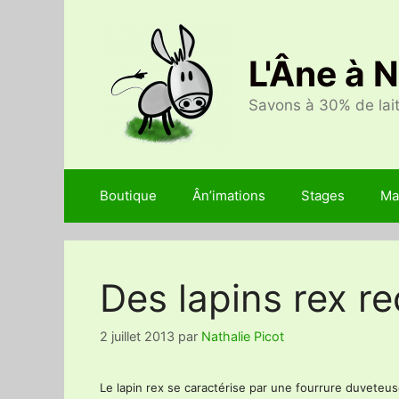
Aller
au
contenu
L'Âne à 
Savons à 30% de lait
Boutique
Ân’imations
Stages
Ma
Des lapins rex r
2 juillet 2013
par
Nathalie Picot
Le lapin rex se caractérise par une fourrure duveteu