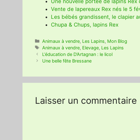
Une nouvelle portée de lapins Rex d
Vente de lapereaux Rex nés le 5 fé
Les bébés grandissent, le clapier 
Chupa & Chups, lapins Rex
Catégories
Animaux à vendre
,
Les Lapins
,
Mon Blog
Étiquettes
Animaux à vendre
,
Elevage
,
Les Lapins
L’éducation de D’Artagnan : le licol
Une belle fête Bressane
Laisser un commentaire