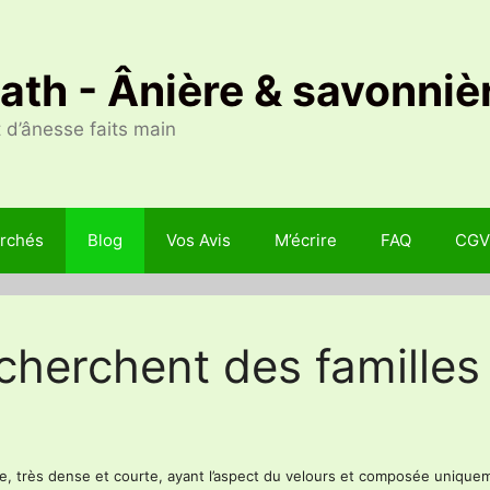
Nath - Ânière & savonniè
 d’ânesse faits main
rchés
Blog
Vos Avis
M’écrire
FAQ
CGV
echerchent des familles
se, très dense et courte, ayant l’aspect du velours et composée unique