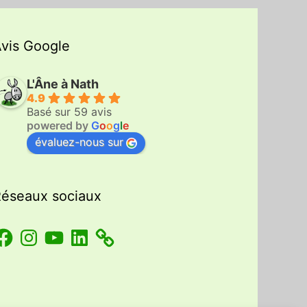
vis Google
L'Âne à Nath
4.9
Basé sur 59 avis
powered by
G
o
o
g
l
e
évaluez-nous sur
éseaux sociaux
acebook
Instagram
YouTube
LinkedIn