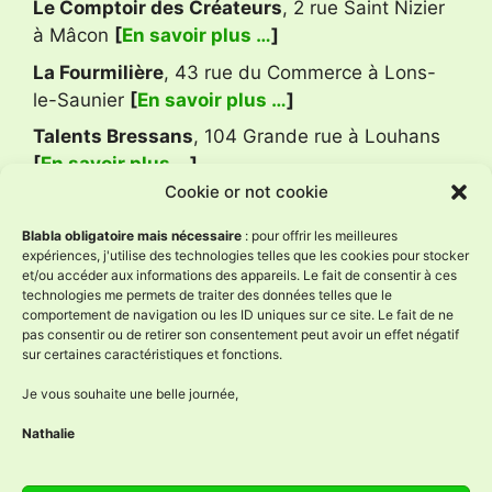
Le Comptoir des Créateurs
, 2 rue Saint Nizier
à Mâcon
[
En savoir plus …
]
La Fourmilière
, 43 rue du Commerce à Lons-
le-Saunier
[
En savoir plus …
]
Talents Bressans
, 104 Grande rue à Louhans
[
En savoir plus …
]
Cookie or not cookie
Avis Google
Blabla obligatoire mais nécessaire
: pour offrir les meilleures
expériences, j'utilise des technologies telles que les cookies pour stocker
et/ou accéder aux informations des appareils. Le fait de consentir à ces
technologies me permets de traiter des données telles que le
L'Âne à Nath
comportement de navigation ou les ID uniques sur ce site. Le fait de ne
4.9
pas consentir ou de retirer son consentement peut avoir un effet négatif
Basé sur 59 avis
sur certaines caractéristiques et fonctions.
powered by
G
o
o
g
l
e
évaluez-nous sur
Je vous souhaite une belle journée,
Nathalie
Réseaux sociaux