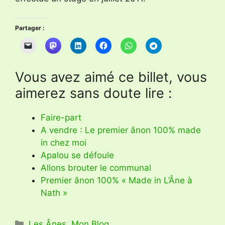
Partager :
Vous avez aimé ce billet, vous
aimerez sans doute lire :
Faire-part
A vendre : Le premier ânon 100% made
in chez moi
Apalou se défoule
Allons brouter le communal
Premier ânon 100% « Made in L’Âne à
Nath »
Catégories
Les Ânes
,
Mon Blog