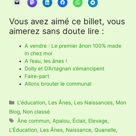
Vous avez aimé ce billet, vous
aimerez sans doute lire :
A vendre : Le premier ânon 100% made
in chez moi
A l’eau, les ânes !
Dolly et D’Artagnan s’émancipent
Faire-part
Allons brouter le communal
Catégories
L'éducation
,
Les Ânes
,
Les Naissances
,
Mon
Blog
,
Non classé
Étiquettes
Âne commun
,
Apalou
,
Éclair
,
Elevage
,
L'Éducation
,
Les Ânes
,
Naissance
,
Quanelle
,