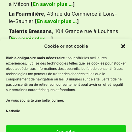
à Mâcon
[
En savoir plus …
]
La Fourmilière
, 43 rue du Commerce à Lons-
le-Saunier
[
En savoir plus …
]
Talents Bressans
, 104 Grande rue à Louhans
[
En savoir plus …
]
Cookie or not cookie
Avis Google
Blabla obligatoire mais nécessaire
: pour offrir les meilleures
expériences, j'utilise des technologies telles que les cookies pour stocker
et/ou accéder aux informations des appareils. Le fait de consentir à ces
technologies me permets de traiter des données telles que le
L'Âne à Nath
comportement de navigation ou les ID uniques sur ce site. Le fait de ne
4.9
pas consentir ou de retirer son consentement peut avoir un effet négatif
Basé sur 59 avis
sur certaines caractéristiques et fonctions.
powered by
G
o
o
g
l
e
évaluez-nous sur
Je vous souhaite une belle journée,
Nathalie
Réseaux sociaux
Accepter