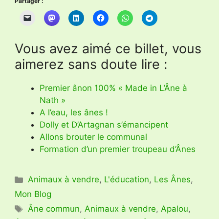
Partager :
Vous avez aimé ce billet, vous
aimerez sans doute lire :
Premier ânon 100% « Made in L’Âne à
Nath »
A l’eau, les ânes !
Dolly et D’Artagnan s’émancipent
Allons brouter le communal
Formation d’un premier troupeau d’Ânes
Catégories
Animaux à vendre
,
L'éducation
,
Les Ânes
,
Mon Blog
Étiquettes
Âne commun
,
Animaux à vendre
,
Apalou
,