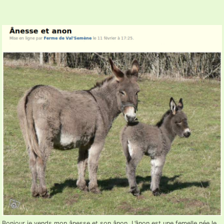
Bonjour je vends mon ânesse et son ânon. L’ânon est une femelle née le