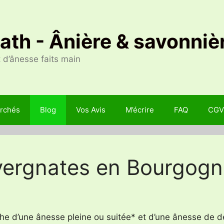
Nath - Ânière & savonniè
 d’ânesse faits main
rchés
Blog
Vos Avis
M’écrire
FAQ
CGV
ergnates en Bourgogn
he d’une ânesse pleine ou suitée* et d’une ânesse de d