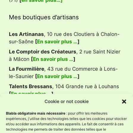
(71)
[
en savoir plus…]
Mes boutiques d’artisans
Les Artinanas
, 10 rue des Cloutiers à Chalon-
sur-Saône
[
En savoir plus …
]
Le Comptoir des Créateurs
, 2 rue Saint Nizier
à Mâcon
[
En savoir plus …
]
La Fourmilière
, 43 rue du Commerce à Lons-
le-Saunier
[
En savoir plus …
]
Talents Bressans
, 104 Grande rue à Louhans
[
En savoir plus …
]
Cookie or not cookie
Avis Google
Blabla obligatoire mais nécessaire
: pour offrir les meilleures
expériences, j'utilise des technologies telles que les cookies pour stocker
et/ou accéder aux informations des appareils. Le fait de consentir à ces
technologies me permets de traiter des données telles que le
L'Âne à Nath