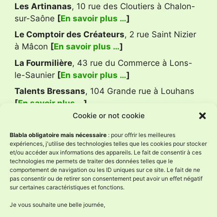
Les Artinanas
, 10 rue des Cloutiers à Chalon-
sur-Saône
[
En savoir plus …
]
Le Comptoir des Créateurs
, 2 rue Saint Nizier
à Mâcon
[
En savoir plus …
]
La Fourmilière
, 43 rue du Commerce à Lons-
le-Saunier
[
En savoir plus …
]
Talents Bressans
, 104 Grande rue à Louhans
[
En savoir plus …
]
Cookie or not cookie
Avis Google
Blabla obligatoire mais nécessaire
: pour offrir les meilleures
expériences, j'utilise des technologies telles que les cookies pour stocker
et/ou accéder aux informations des appareils. Le fait de consentir à ces
technologies me permets de traiter des données telles que le
L'Âne à Nath
comportement de navigation ou les ID uniques sur ce site. Le fait de ne
4.9
pas consentir ou de retirer son consentement peut avoir un effet négatif
Basé sur 58 avis
sur certaines caractéristiques et fonctions.
powered by
G
o
o
g
l
e
évaluez-nous sur
Je vous souhaite une belle journée,