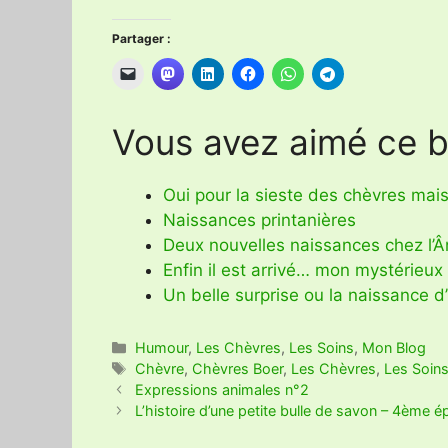
Partager :
Vous avez aimé ce bi
Oui pour la sieste des chèvres mais
Naissances printanières
Deux nouvelles naissances chez l’
Enfin il est arrivé… mon mystérieux
Un belle surprise ou la naissance 
Catégories
Humour
,
Les Chèvres
,
Les Soins
,
Mon Blog
Étiquettes
Chèvre
,
Chèvres Boer
,
Les Chèvres
,
Les Soin
Expressions animales n°2
L’histoire d’une petite bulle de savon – 4ème 