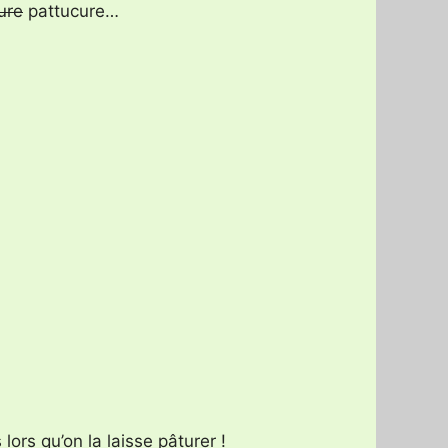
ure
pattucure…
ors qu’on la laisse pâturer !