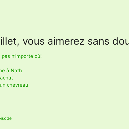
llet, vous aimerez sans dout
 pas n’importe où!
Âne à Nath
 achat
d’un chevreau
s
épisode