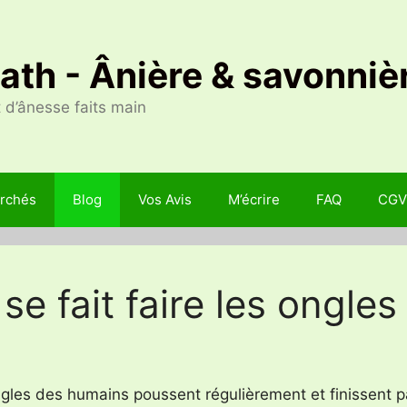
Nath - Ânière & savonniè
 d’ânesse faits main
rchés
Blog
Vos Avis
M’écrire
FAQ
CGV
se fait faire les ongles
ongles des humains poussent régulièrement et finissent