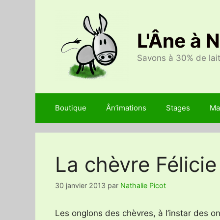
Aller
au
contenu
L'Âne à 
Savons à 30% de lait
Boutique
Ân’imations
Stages
Ma
La chèvre Félicie 
30 janvier 2013
par
Nathalie Picot
Les onglons des chèvres, à l’instar des 