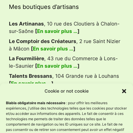
Mes boutiques d’artisans
Les Artinanas
, 10 rue des Cloutiers à Chalon-
sur-Saône
[
En savoir plus …
]
Le Comptoir des Créateurs
, 2 rue Saint Nizier
à Mâcon
[
En savoir plus …
]
La Fourmilière
, 43 rue du Commerce à Lons-
le-Saunier
[
En savoir plus …
]
Talents Bressans
, 104 Grande rue à Louhans
[
En savoir plus …
]
Cookie or not cookie
Avis Google
Blabla obligatoire mais nécessaire
: pour offrir les meilleures
expériences, j'utilise des technologies telles que les cookies pour stocker
et/ou accéder aux informations des appareils. Le fait de consentir à ces
technologies me permets de traiter des données telles que le
L'Âne à Nath
comportement de navigation ou les ID uniques sur ce site. Le fait de ne
4.9
pas consentir ou de retirer son consentement peut avoir un effet négatif
Basé sur 59 avis