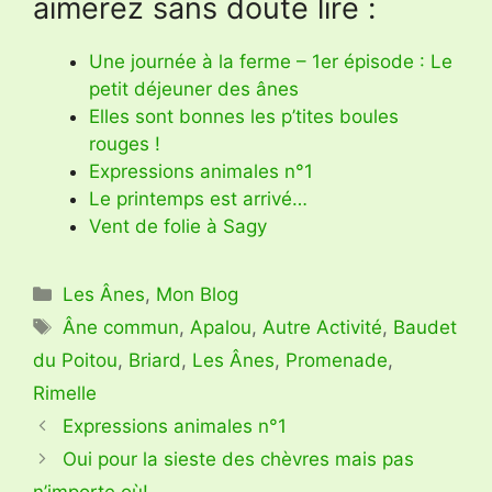
aimerez sans doute lire :
Une journée à la ferme – 1er épisode : Le
petit déjeuner des ânes
Elles sont bonnes les p’tites boules
rouges !
Expressions animales n°1
Le printemps est arrivé…
Vent de folie à Sagy
Catégories
Les Ânes
,
Mon Blog
Étiquettes
Âne commun
,
Apalou
,
Autre Activité
,
Baudet
du Poitou
,
Briard
,
Les Ânes
,
Promenade
,
Rimelle
Expressions animales n°1
Oui pour la sieste des chèvres mais pas
n’importe où!