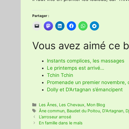
Partager :
Vous avez aimé ce bi
Instants complices, les massages
Le printemps est arrivé…
Tchin Tchin
Promenade un premier novembre, q
Dolly et D’Artagnan s’émancipent
Catégories
Les Ânes
,
Les Chevaux
,
Mon Blog
Étiquettes
Âne commun
,
Baudet du Poitou
,
D'Artagnan
,
D
L’arroseur arrosé
En famille dans le maïs