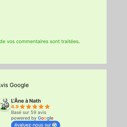
 de vos commentaires sont traitées
.
vis Google
L'Âne à Nath
4.9
Basé sur 59 avis
powered by
G
o
o
g
l
e
évaluez-nous sur