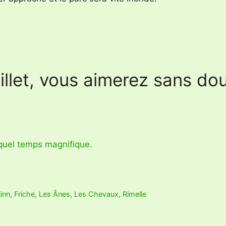
llet, vous aimerez sans dout
uel temps magnifique.
jinn
,
Friche
,
Les Ânes
,
Les Chevaux
,
Rimelle