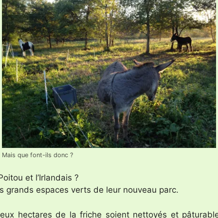
Mais que font-ils donc ?
oitou et l’Irlandais ?
des grands espaces verts de leur nouveau parc.
deux hectares de la friche soient nettoyés et pâturabl