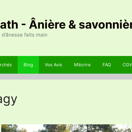
Nath - Ânière & savonniè
 d’ânesse faits main
rchés
Blog
Vos Avis
M’écrire
FAQ
CGV
agy