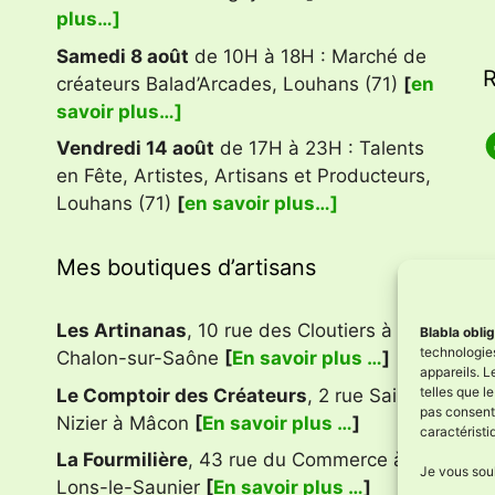
plus…]
Samedi 8 août
de 10H à 18H : Marché de
R
créateurs Balad’Arcades, Louhans (71)
[
en
savoir plus…]
F
Vendredi 14 août
de 17H à 23H : Talents
en Fête, Artistes, Artisans et Producteurs,
Louhans (71)
[
en savoir plus…]
Mes boutiques d’artisans
Les Artinanas
, 10 rue des Cloutiers à
Blabla obli
technologies
Chalon-sur-Saône
[
En savoir plus …
]
appareils. L
telles que l
Le Comptoir des Créateurs
, 2 rue Saint
pas consenti
Nizier à Mâcon
[
En savoir plus …
]
caractéristi
La Fourmilière
, 43 rue du Commerce à
Je vous souh
Lons-le-Saunier
[
En savoir plus …
]