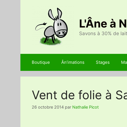
Aller
au
contenu
L'Âne à 
Savons à 30% de lait
Boutique
Ân’imations
Stages
Ma
Vent de folie à S
26 octobre 2014
par
Nathalie Picot