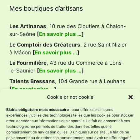
Mes boutiques d’artisans
Les Artinanas
, 10 rue des Cloutiers à Chalon-
sur-Saône
[
En savoir plus …
]
Le Comptoir des Créateurs
, 2 rue Saint Nizier
à Mâcon
[
En savoir plus …
]
La Fourmilière
, 43 rue du Commerce à Lons-
le-Saunier
[
En savoir plus …
]
Talents Bressans
, 104 Grande rue à Louhans
[
En savoir plus …
]
Cookie or not cookie
Avis Google
Blabla obligatoire mais nécessaire
: pour offrir les meilleures
expériences, j'utilise des technologies telles que les cookies pour stocker
et/ou accéder aux informations des appareils. Le fait de consentir à ces
technologies me permets de traiter des données telles que le
L'Âne à Nath
comportement de navigation ou les ID uniques sur ce site. Le fait de ne
4.9
pas consentir ou de retirer son consentement peut avoir un effet négatif