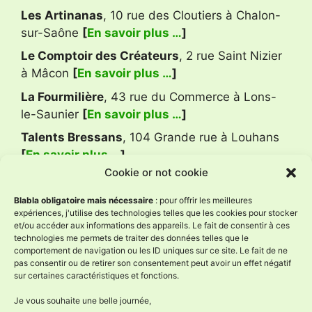
Les Artinanas
, 10 rue des Cloutiers à Chalon-
sur-Saône
[
En savoir plus …
]
Le Comptoir des Créateurs
, 2 rue Saint Nizier
à Mâcon
[
En savoir plus …
]
La Fourmilière
, 43 rue du Commerce à Lons-
le-Saunier
[
En savoir plus …
]
Talents Bressans
, 104 Grande rue à Louhans
[
En savoir plus …
]
Cookie or not cookie
Avis Google
Blabla obligatoire mais nécessaire
: pour offrir les meilleures
expériences, j'utilise des technologies telles que les cookies pour stocker
et/ou accéder aux informations des appareils. Le fait de consentir à ces
technologies me permets de traiter des données telles que le
L'Âne à Nath
comportement de navigation ou les ID uniques sur ce site. Le fait de ne
4.9
pas consentir ou de retirer son consentement peut avoir un effet négatif
Basé sur 58 avis
sur certaines caractéristiques et fonctions.
powered by
G
o
o
g
l
e
évaluez-nous sur
Je vous souhaite une belle journée,