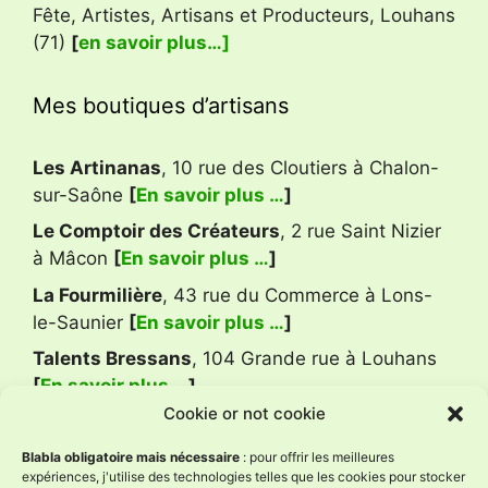
Fête, Artistes, Artisans et Producteurs, Louhans
(71)
[
en savoir plus…]
Mes boutiques d’artisans
Les Artinanas
, 10 rue des Cloutiers à Chalon-
sur-Saône
[
En savoir plus …
]
Le Comptoir des Créateurs
, 2 rue Saint Nizier
à Mâcon
[
En savoir plus …
]
La Fourmilière
, 43 rue du Commerce à Lons-
le-Saunier
[
En savoir plus …
]
Talents Bressans
, 104 Grande rue à Louhans
[
En savoir plus …
]
Cookie or not cookie
Avis Google
Blabla obligatoire mais nécessaire
: pour offrir les meilleures
expériences, j'utilise des technologies telles que les cookies pour stocker