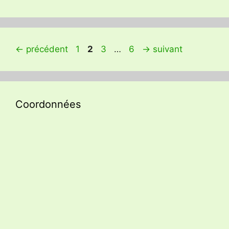
Page
Page
Page
Page
←
précédent
1
2
3
…
6
→
suivant
Coordonnées