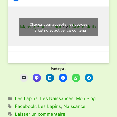
Cliquez pour accepter les cookies
Message sur le mur
by
L'Âne à Nath
.
marketing et activer ce contenu
Partager :
Catégories
Les Lapins
,
Les Naissances
,
Mon Blog
Étiquettes
Facebook
,
Les Lapins
,
Naissance
Laisser un commentaire