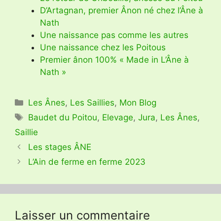
D’Artagnan, premier Ânon né chez l’Âne à
Nath
Une naissance pas comme les autres
Une naissance chez les Poitous
Premier ânon 100% « Made in L’Âne à
Nath »
Catégories
Les Ânes
,
Les Saillies
,
Mon Blog
Étiquettes
Baudet du Poitou
,
Elevage
,
Jura
,
Les Ânes
,
Saillie
Les stages ÂNE
L’Ain de ferme en ferme 2023
Laisser un commentaire