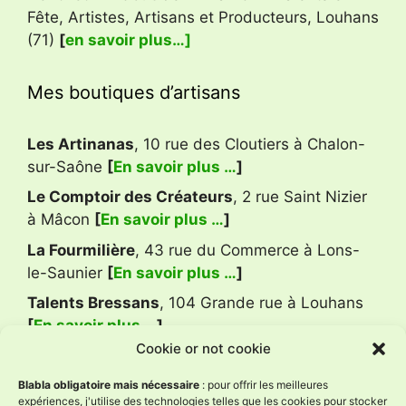
Fête, Artistes, Artisans et Producteurs, Louhans
(71)
[
en savoir plus…]
Mes boutiques d’artisans
Les Artinanas
, 10 rue des Cloutiers à Chalon-
sur-Saône
[
En savoir plus …
]
Le Comptoir des Créateurs
, 2 rue Saint Nizier
à Mâcon
[
En savoir plus …
]
La Fourmilière
, 43 rue du Commerce à Lons-
le-Saunier
[
En savoir plus …
]
Talents Bressans
, 104 Grande rue à Louhans
[
En savoir plus …
]
Cookie or not cookie
Avis Google
Blabla obligatoire mais nécessaire
: pour offrir les meilleures
expériences, j'utilise des technologies telles que les cookies pour stocker