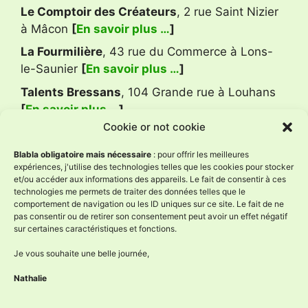
Le Comptoir des Créateurs
, 2 rue Saint Nizier
à Mâcon
[
En savoir plus …
]
La Fourmilière
, 43 rue du Commerce à Lons-
le-Saunier
[
En savoir plus …
]
Talents Bressans
, 104 Grande rue à Louhans
[
En savoir plus …
]
Cookie or not cookie
Avis Google
Blabla obligatoire mais nécessaire
: pour offrir les meilleures
expériences, j'utilise des technologies telles que les cookies pour stocker
et/ou accéder aux informations des appareils. Le fait de consentir à ces
technologies me permets de traiter des données telles que le
L'Âne à Nath
comportement de navigation ou les ID uniques sur ce site. Le fait de ne
4.9
pas consentir ou de retirer son consentement peut avoir un effet négatif
Basé sur 59 avis
sur certaines caractéristiques et fonctions.
powered by
G
o
o
g
l
e
évaluez-nous sur
Je vous souhaite une belle journée,
Nathalie
Réseaux sociaux