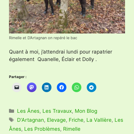
Rimelle et D’Artagnan on repéré le bac
Quant à moi, j’attendrai lundi pour rapatrier
également Quanelle, Éclair et Dolly .
Partager :
Catégories
Les Ânes
,
Les Travaux
,
Mon Blog
Étiquettes
D'Artagnan
,
Elevage
,
Friche
,
La Vallière
,
Les
Ânes
,
Les Problèmes
,
Rimelle