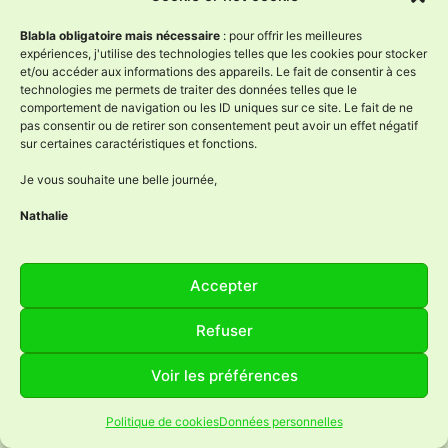
savoir plus…]
Blabla obligatoire mais nécessaire
: pour offrir les meilleures
Vendredi 14 août
de 17H à 23H : Talents en
expériences, j'utilise des technologies telles que les cookies pour stocker
et/ou accéder aux informations des appareils. Le fait de consentir à ces
Fête, Artistes, Artisans et Producteurs, Louhans
technologies me permets de traiter des données telles que le
(71)
[
en savoir plus…]
comportement de navigation ou les ID uniques sur ce site. Le fait de ne
pas consentir ou de retirer son consentement peut avoir un effet négatif
sur certaines caractéristiques et fonctions.
Mes boutiques d’artisans
Je vous souhaite une belle journée,
Les Artinanas
, 10 rue des Cloutiers à Chalon-
Nathalie
sur-Saône
[
En savoir plus …
]
Le Comptoir des Créateurs
, 2 rue Saint Nizier
Accepter
à Mâcon
[
En savoir plus …
]
Refuser
La Fourmilière
, 43 rue du Commerce à Lons-
le-Saunier
[
En savoir plus …
]
Voir les préférences
Talents Bressans
, 104 Grande rue à Louhans
[
En savoir plus …
]
Politique de cookies
Données personnelles