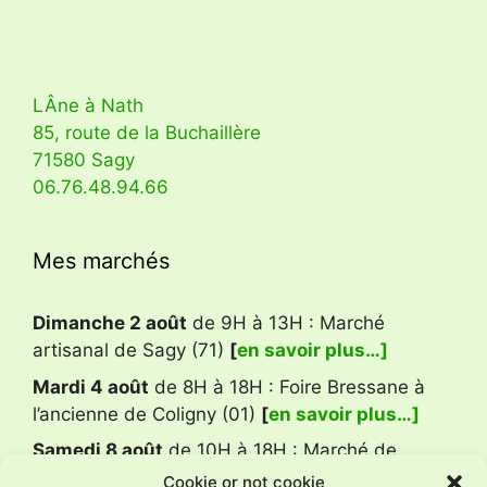
LÂne à Nath
85, route de la Buchaillère
71580 Sagy
06.76.48.94.66
Mes marchés
Dimanche 2 août
de 9H à 13H : Marché
artisanal de Sagy (71)
[
en savoir plus…]
Mardi 4 août
de 8H à 18H : Foire Bressane à
l’ancienne de Coligny (01)
[
en savoir plus…]
Samedi 8 août
de 10H à 18H : Marché de
créateurs Balad’Arcades, Louhans (71)
[
en
Cookie or not cookie