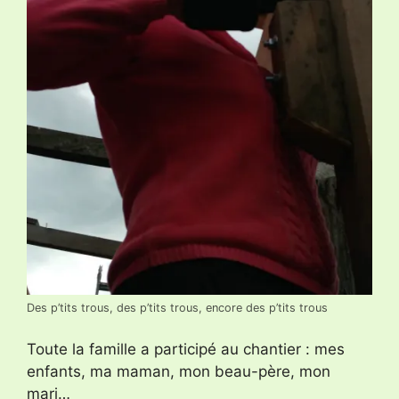
Des p’tits trous, des p’tits trous, encore des p’tits trous
Toute la famille a participé au chantier : mes
enfants, ma maman, mon beau-père, mon
mari…