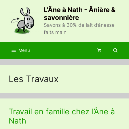
Aller
L'Âne à Nath - Ânière &
au
savonnière
contenu
Savons à 30% de lait d’ânesse
faits main
Menu
Les Travaux
Travail en famille chez l’Âne à
Nath