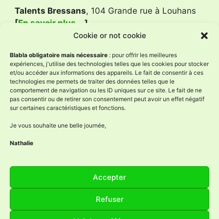
Talents Bressans
, 104 Grande rue à Louhans
[
En savoir plus …
]
Cookie or not cookie
Avis Google
Blabla obligatoire mais nécessaire
: pour offrir les meilleures
expériences, j'utilise des technologies telles que les cookies pour stocker
et/ou accéder aux informations des appareils. Le fait de consentir à ces
technologies me permets de traiter des données telles que le
L'Âne à Nath
comportement de navigation ou les ID uniques sur ce site. Le fait de ne
4.9
pas consentir ou de retirer son consentement peut avoir un effet négatif
Basé sur 59 avis
sur certaines caractéristiques et fonctions.
powered by
G
o
o
g
l
e
évaluez-nous sur
Je vous souhaite une belle journée,
Nathalie
Réseaux sociaux
Accepter
Facebook
Instagram
YouTube
LinkedIn
Refuser