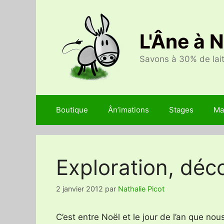
Aller
au
contenu
L'Âne à 
Savons à 30% de lait
Boutique
Ân’imations
Stages
Ma
Exploration, déc
2 janvier 2012
par
Nathalie Picot
C’est entre Noël et le jour de l’an que no