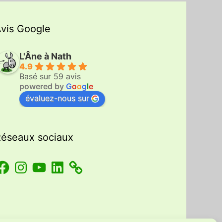
vis Google
L'Âne à Nath
4.9
Basé sur 59 avis
powered by
G
o
o
g
l
e
évaluez-nous sur
éseaux sociaux
acebook
Instagram
YouTube
LinkedIn