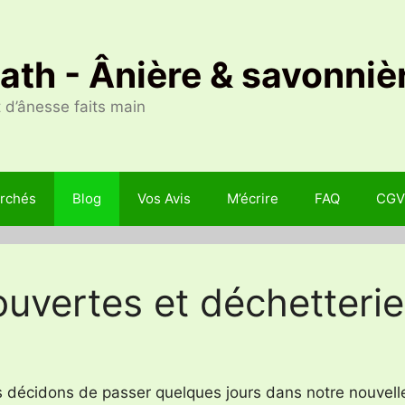
Nath - Ânière & savonniè
 d’ânesse faits main
rchés
Blog
Vos Avis
M’écrire
FAQ
CGV
ouvertes et déchetterie
us décidons de passer quelques jours dans notre nouvelle