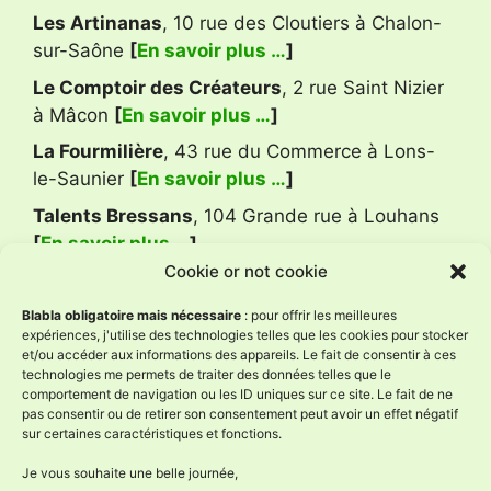
Les Artinanas
, 10 rue des Cloutiers à Chalon-
sur-Saône
[
En savoir plus …
]
Le Comptoir des Créateurs
, 2 rue Saint Nizier
à Mâcon
[
En savoir plus …
]
La Fourmilière
, 43 rue du Commerce à Lons-
le-Saunier
[
En savoir plus …
]
Talents Bressans
, 104 Grande rue à Louhans
[
En savoir plus …
]
Cookie or not cookie
Avis Google
Blabla obligatoire mais nécessaire
: pour offrir les meilleures
expériences, j'utilise des technologies telles que les cookies pour stocker
et/ou accéder aux informations des appareils. Le fait de consentir à ces
technologies me permets de traiter des données telles que le
L'Âne à Nath
comportement de navigation ou les ID uniques sur ce site. Le fait de ne
4.9
pas consentir ou de retirer son consentement peut avoir un effet négatif
Basé sur 59 avis
sur certaines caractéristiques et fonctions.
powered by
G
o
o
g
l
e
évaluez-nous sur
Je vous souhaite une belle journée,