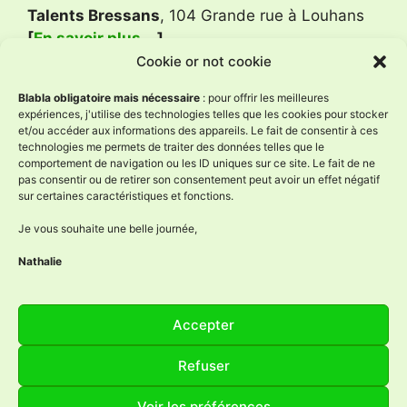
Talents Bressans
, 104 Grande rue à Louhans
[
En savoir plus …
]
Cookie or not cookie
Avis Google
Blabla obligatoire mais nécessaire
: pour offrir les meilleures
expériences, j'utilise des technologies telles que les cookies pour stocker
et/ou accéder aux informations des appareils. Le fait de consentir à ces
technologies me permets de traiter des données telles que le
L'Âne à Nath
comportement de navigation ou les ID uniques sur ce site. Le fait de ne
4.9
pas consentir ou de retirer son consentement peut avoir un effet négatif
Basé sur 59 avis
sur certaines caractéristiques et fonctions.
powered by
G
o
o
g
l
e
évaluez-nous sur
Je vous souhaite une belle journée,
Nathalie
Réseaux sociaux
Accepter
Facebook
Instagram
YouTube
LinkedIn
Refuser
Voir les préférences