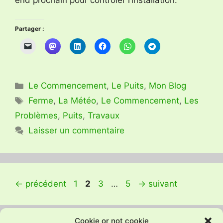
Partager :
Catégories
Le Commencement
,
Le Puits
,
Mon Blog
Étiquettes
Ferme
,
La Météo
,
Le Commencement
,
Les
Problèmes
,
Puits
,
Travaux
Laisser un commentaire
Page
Page
Page
Page
←
précédent
1
2
3
…
5
→
suivant
Cookie or not cookie