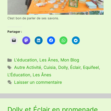
C’est bon de parler de ses savons.
Partager :
Catégories
L'éducation
,
Les Ânes
,
Mon Blog
Étiquettes
Autre Activité
,
Cuisia
,
Dolly
,
Éclair
,
Equifeel
,
L'Éducation
,
Les Ânes
Laisser un commentaire
Dolly et Éclair en promenade