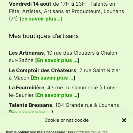
Vendredi 14 août
de 17H à 23H : Talents en
Fête, Artistes, Artisans et Producteurs, Louhans
(71)
[
en savoir plus…]
Mes boutiques d’artisans
Les Artinanas
, 10 rue des Cloutiers à Chalon-
sur-Saône
[
En savoir plus …
]
Le Comptoir des Créateurs
, 2 rue Saint Nizier
à Mâcon
[
En savoir plus …
]
La Fourmilière
, 43 rue du Commerce à Lons-
le-Saunier
[
En savoir plus …
]
Talents Bressans
, 104 Grande rue à Louhans
[
En savoir plus …
]
Cookie or not cookie
Avis Google
Blabla obligatoire mais nécessaire
: pour offrir les meilleures