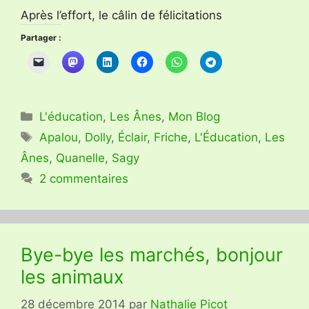
Après l’effort, le câlin de félicitations
Partager :
Catégories
L'éducation
,
Les Ânes
,
Mon Blog
Étiquettes
Apalou
,
Dolly
,
Éclair
,
Friche
,
L'Éducation
,
Les
Ânes
,
Quanelle
,
Sagy
2 commentaires
Bye-bye les marchés, bonjour
les animaux
28 décembre 2014
par
Nathalie Picot